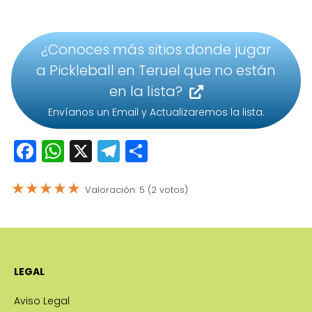
¿Conoces más sitios donde jugar
a Pickleball en Teruel que no están
en la lista?
Envíanos un Email y Actualizaremos la lista.
F
W
X
T
C
a
h
el
o
★
★
★
★
★
c
a
e
m
Valoración: 5 (2 votos)
e
ts
g
p
b
A
r
a
o
p
a
rti
LEGAL
o
p
m
r
k
Aviso Legal