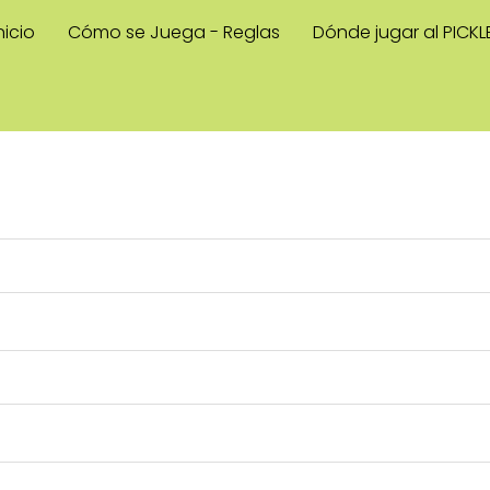
nicio
Cómo se Juega - Reglas
Dónde jugar al PICKL